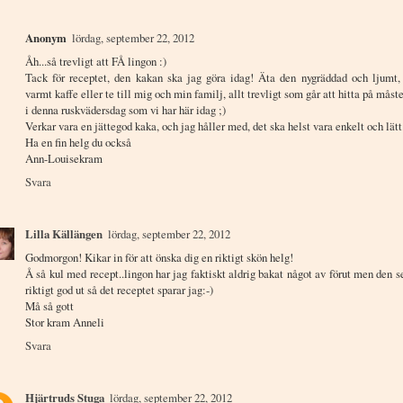
Anonym
lördag, september 22, 2012
Åh...så trevligt att FÅ lingon :)
Tack för receptet, den kakan ska jag göra idag! Äta den nygräddad och ljumt,
varmt kaffe eller te till mig och min familj, allt trevligt som går att hitta på måste
i denna ruskvädersdag som vi har här idag ;)
Verkar vara en jättegod kaka, och jag håller med, det ska helst vara enkelt och lätt
Ha en fin helg du också
Ann-Louisekram
Svara
Lilla Källängen
lördag, september 22, 2012
Godmorgon! Kikar in för att önska dig en riktigt skön helg!
Å så kul med recept..lingon har jag faktiskt aldrig bakat något av förut men den se
riktigt god ut så det receptet sparar jag:-)
Må så gott
Stor kram Anneli
Svara
Hjärtruds Stuga
lördag, september 22, 2012