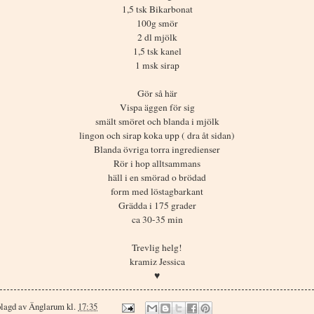
1,5 tsk Bikarbonat
100g smör
2 dl mjölk
1,5 tsk kanel
1 msk sirap
Gör så här
Vispa äggen för sig
smält smöret och blanda i mjölk
lingon och sirap koka upp ( dra åt sidan)
Blanda övriga torra ingredienser
Rör i hop alltsammans
häll i en smörad o brödad
form med löstagbarkant
Grädda i 175 grader
ca 30-35 min
Trevlig helg!
kramiz Jessica
♥
lagd av
Änglarum
kl.
17:35