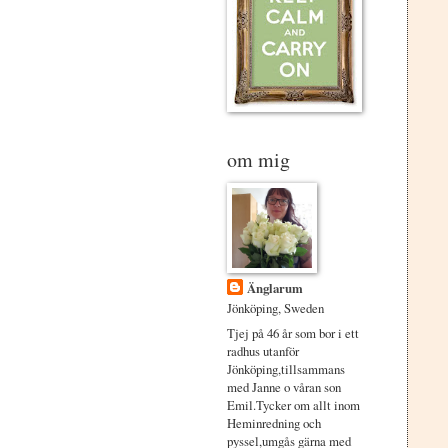
om mig
Änglarum
Jönköping, Sweden
Tjej på 46 år som bor i ett
radhus utanför
Jönköping,tillsammans
med Janne o våran son
Emil.Tycker om allt inom
Heminredning och
pyssel,umgås gärna med