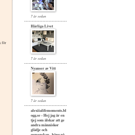
7 år sedan
Härliga Livet
 för
7 år sedan
Nyanser av Vitt
7 år sedan
alexiialifemoments.bl
ogg.se - Hej jag är en
tjej som älskar att ge
andra människor
glädje och
gemenskap,, häng på