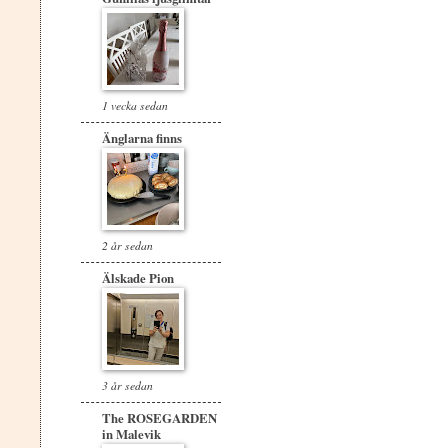
1 vecka sedan
Änglarna finns
2 år sedan
Älskade Pion
3 år sedan
The ROSEGARDEN
in Malevik