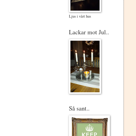
Ljus i vårt hus
Lackar mot Jul..
Så sant..