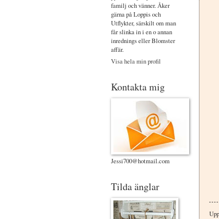
familj och vänner. Åker
gärna på Loppis och
Utflykter, särskilt om man
får slinka in i en o annan
inrednings eller Blomster
affär.
Visa hela min profil
Kontakta mig
Jessi700@hotmail.com
Tilda änglar
Upp