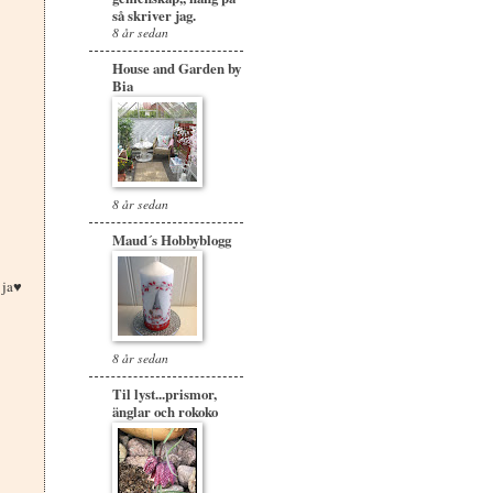
så skriver jag.
8 år sedan
House and Garden by
Bia
8 år sedan
Maud´s Hobbyblogg
t ja♥
8 år sedan
Til lyst...prismor,
änglar och rokoko