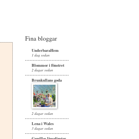
Fina bloggar
UnderbaraHem
1 dag sedan
Blommor i fönstret
2 dagar sedan
Brunkullans goda
2 dagar sedan
Lena i Wales
3 dagar sedan
Gunillas ljusglimtar