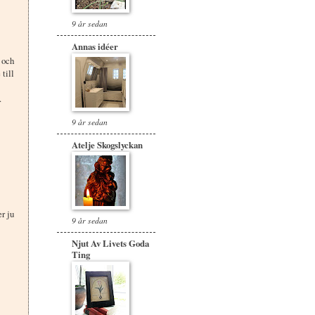
9 år sedan
Annas idéer
 och
 till
.
9 år sedan
Atelje Skogslyckan
r ju
9 år sedan
Njut Av Livets Goda
Ting